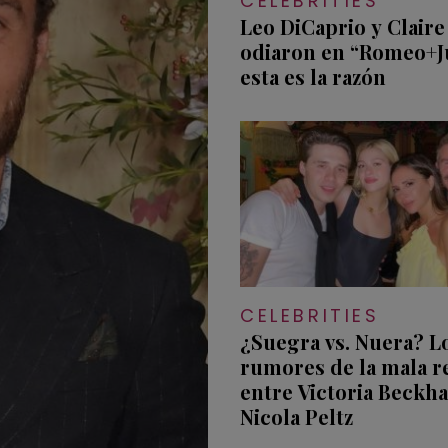
CELEBRITIES
Leo DiCaprio y Claire
odiaron en “Romeo+Ju
esta es la razón
CELEBRITIES
¿Suegra vs. Nuera? L
rumores de la mala r
entre Victoria Beckh
Nicola Peltz