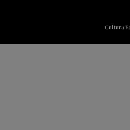
Cultura P
Cine
Series
Música
Celebriti