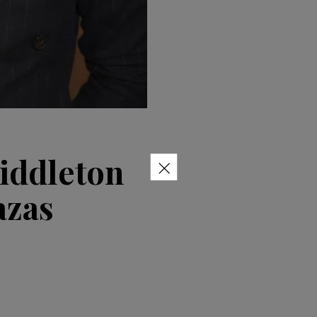
×
iddleton
azas