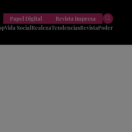
Papel Digital
Revista Impresa
op
Vida Social
Realeza
Tendencias
Revista
Poder
Belleza
Entrevistas
Moda
Mundo
Foodie
11 Preguntas
es
Fitness
Reportajes
Viajes
Tech