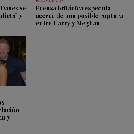
REALEZA
 Danes se
Prensa británica especula
lieta” y
acerca de una posible ruptura
entre Harry y Meghan
os
elación
am y