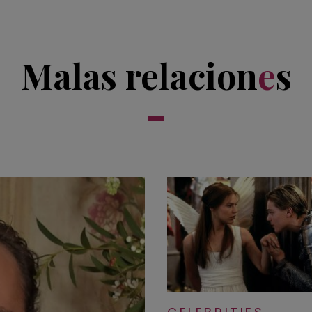
Malas relacion
e
s