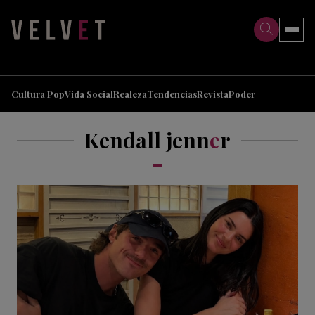
>
>
Cultura Pop
Vida Social
Realeza
Tendencias
Revista
Poder
Kendall jenn
e
r