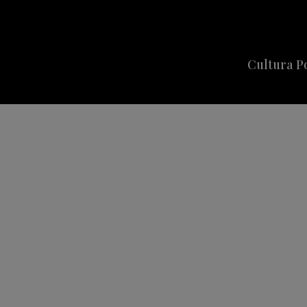
Cultura P
Cine
Series
Música
Celebriti