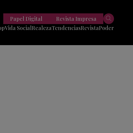
Papel Digital
Revista Impresa
op
Vida Social
Realeza
Tendencias
Revista
Poder
Belleza
Entrevistas
Moda
Mundo
Foodie
11 Preguntas
es
Fitness
Reportajes
Viajes
Tech