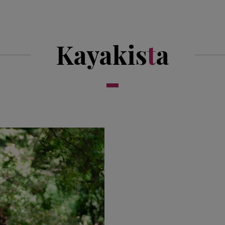
Kayakis
t
a