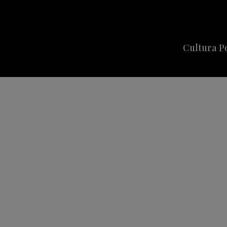
Cultura P
Cine
Series
Música
Celebriti