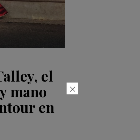
lley, el
×
o y mano
ntour en