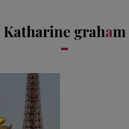
Katharine grah
a
m