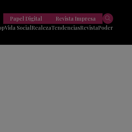
Papel Digital
Revista Impresa
op
Vida Social
Realeza
Tendencias
Revista
Poder
Belleza
Entrevistas
Moda
Mundo
Foodie
11 Preguntas
es
Fitness
Reportajes
Viajes
Tech