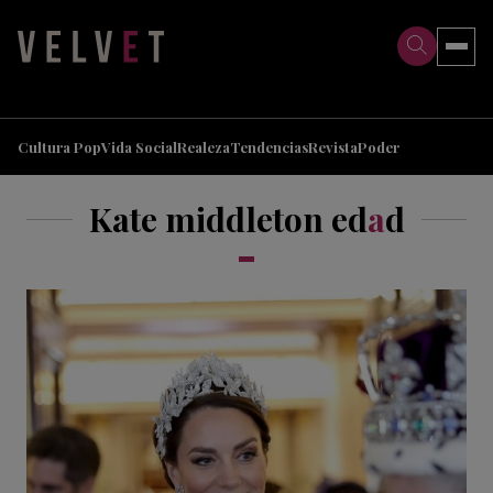
>
>
Cultura Pop
Vida Social
Realeza
Tendencias
Revista
Poder
Kate middleton ed
a
d