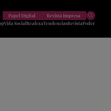
Papel Digital
Revista Impresa
op
Vida Social
Realeza
Tendencias
Revista
Poder
Belleza
Entrevistas
Moda
Mundo
Foodie
11 Preguntas
es
Fitness
Reportajes
Viajes
Tech