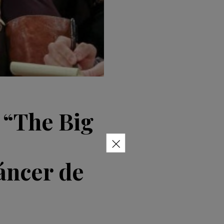
 “The Big
×
áncer de