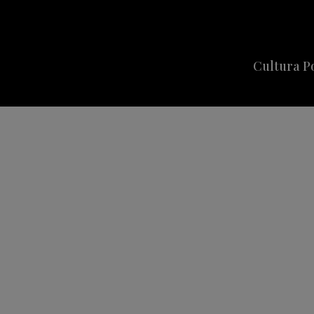
Cultura P
Cine
Series
Música
Celebriti