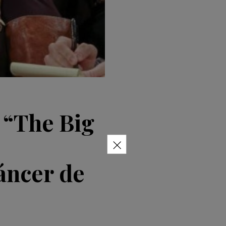
 “The Big
×
áncer de