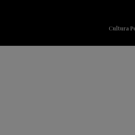
Cultura P
Cine
Series
Música
Celebriti