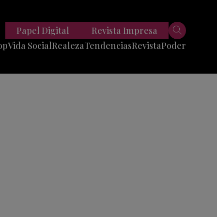
Papel Digital
Revista Impresa
op
Vida Social
Realeza
Tendencias
Revista
Poder
Belleza
Entrevistas
Moda
Mundo
Foodie
11 Preguntas
es
Fitness
Reportajes
Viajes
Tech