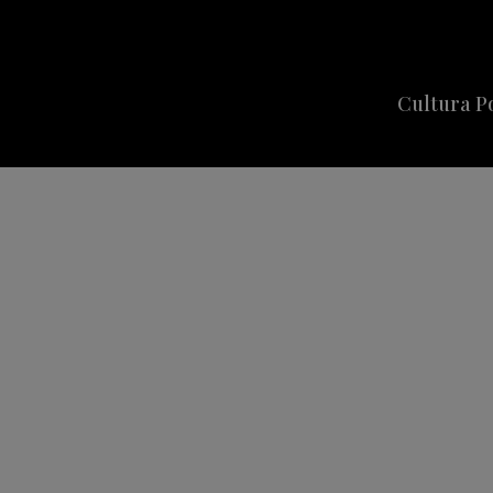
Cultura P
Cine
Series
Música
Celebriti