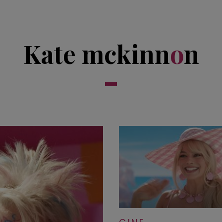
Kate mckinn
o
n