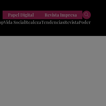
Papel Digital
Revista Impresa
op
Vida Social
Realeza
Tendencias
Revista
Poder
Belleza
Entrevistas
Moda
Mundo
Foodie
11 Preguntas
es
Fitness
Reportajes
Viajes
Tech