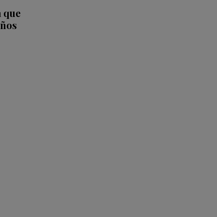
a que
iños