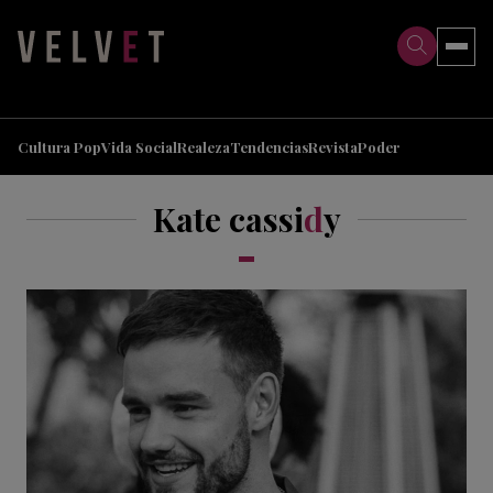
>
>
Cultura Pop
Vida Social
Realeza
Tendencias
Revista
Poder
Kate cassi
d
y