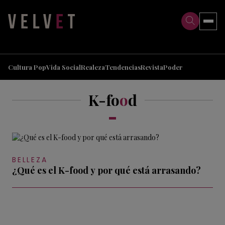
>
>
Cultura Pop
Vida Social
Realeza
Tendencias
Revista
Poder
K-fo
o
d
BELLEZA
¿Qué es el K-food y por qué está arrasando?