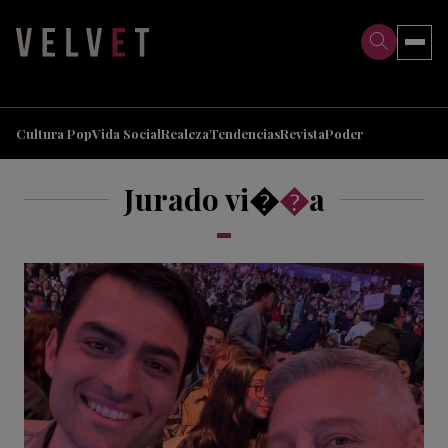
>
>
Cultura Pop
Vida Social
Realeza
Tendencias
Revista
Poder
Jurado vi�
�
a