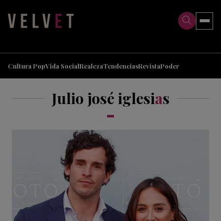
>
>
Cultura Pop
Vida Social
Realeza
Tendencias
Revista
Poder
Julio josé iglesi
a
s