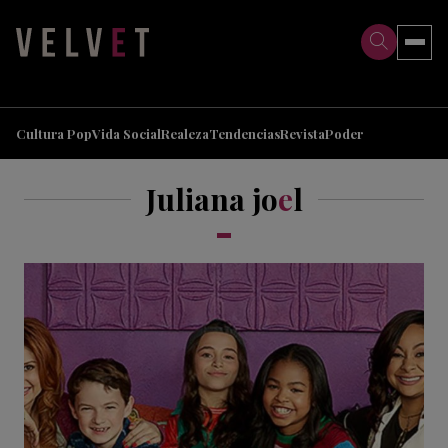
>
>
Cultura Pop
Vida Social
Realeza
Tendencias
Revista
Poder
Juliana jo
e
l