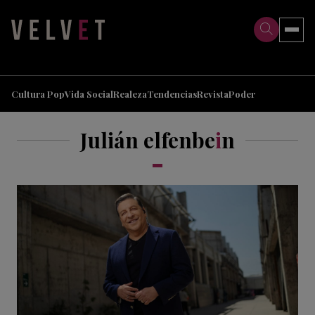
>
>
Cultura Pop
Vida Social
Realeza
Tendencias
Revista
Poder
Julián elfenbe
i
n