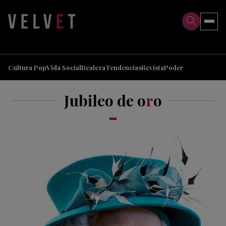
>
>
Cultura Pop
Vida Social
Realeza
Tendencias
Revista
Poder
Jubileo de o
r
o