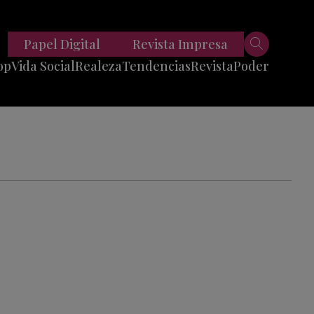
Papel Digital
Revista Impresa
op
Vida Social
Realeza
Tendencias
Revista
Poder
Belleza
Entrevistas
Moda
Mundo
Foodie
11 Preguntas
es
Fitness
Reportajes
Viajes
Tech