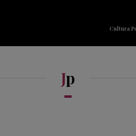
Cultura P
Cine
Series
J
p
Música
Celebriti