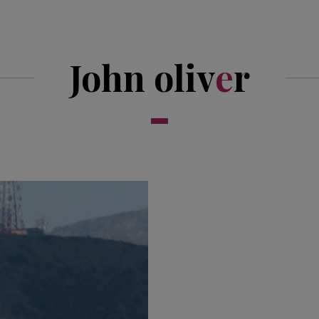
John oliv
e
r