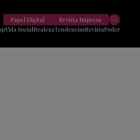
Papel Digital
Revista Impresa
op
Vida Social
Realeza
Tendencias
Revista
Poder
Belleza
Entrevistas
Moda
Mundo
Foodie
11 Preguntas
es
Fitness
Reportajes
Viajes
Tech