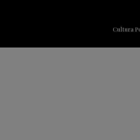
Cultura P
Cine
Series
Música
Celebriti