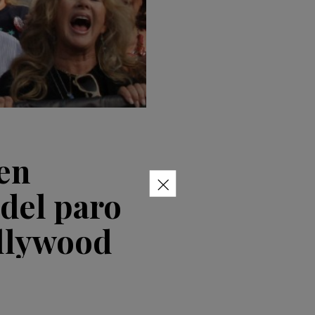
 en
×
del paro
ollywood