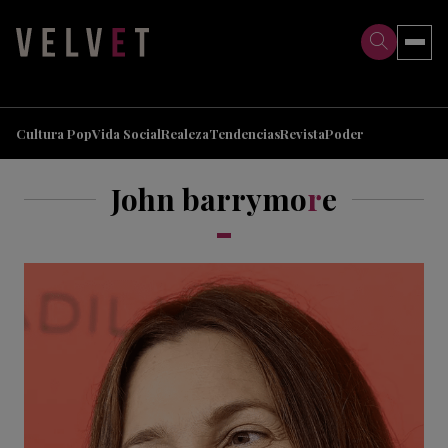
>
>
Cultura Pop
Vida Social
Realeza
Tendencias
Revista
Poder
John barrymo
r
e