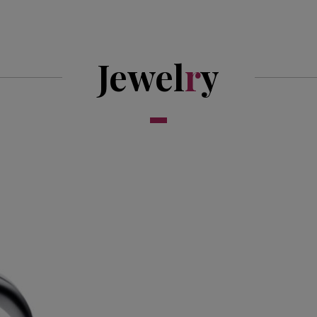
Jewel
r
y