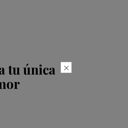
×
 tu única
amor