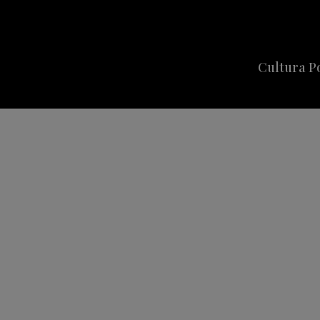
Cultura P
Cine
Series
Música
Celebriti