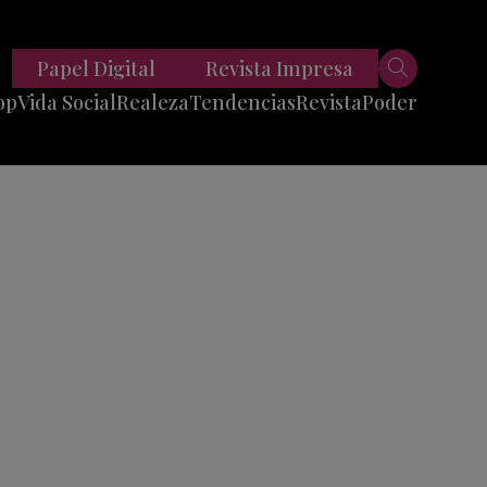
Papel Digital
Revista Impresa
op
Vida Social
Realeza
Tendencias
Revista
Poder
Belleza
Entrevistas
Moda
Mundo
Foodie
11 Preguntas
es
Fitness
Reportajes
Viajes
Tech