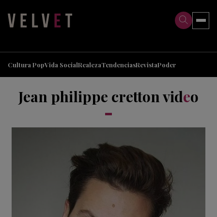
>
>
Cultura Pop
Vida Social
Realeza
Tendencias
Revista
Poder
Jean philippe cretton vid
e
o