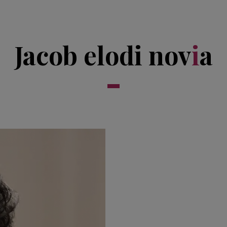
Jacob elodi nov
i
a