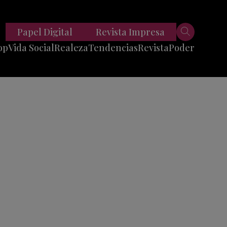
Papel Digital
Revista Impresa
op
Vida Social
Realeza
Tendencias
Revista
Poder
Belleza
Entrevistas
Moda
Mundo
Foodie
11 Preguntas
es
Fitness
Reportajes
Viajes
Tech