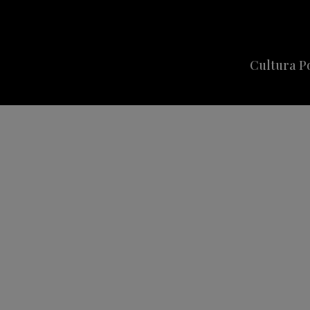
Cultura P
Cine
Series
Música
Celebriti