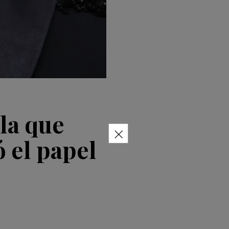
 la que
×
ó el papel