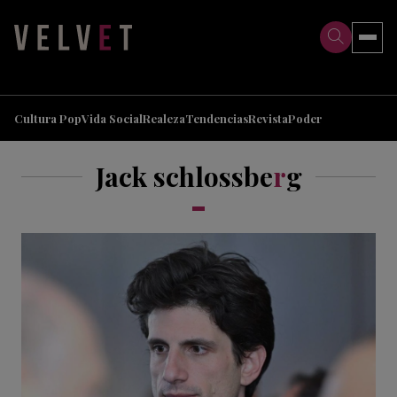
>
>
Cultura Pop
Vida Social
Realeza
Tendencias
Revista
Poder
Jack schlossbe
r
g