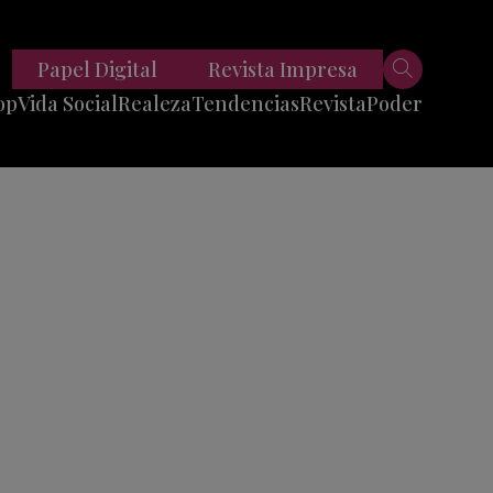
Papel Digital
Revista Impresa
op
Vida Social
Realeza
Tendencias
Revista
Poder
Belleza
Entrevistas
Moda
Mundo
Foodie
11 Preguntas
es
Fitness
Reportajes
Viajes
Tech