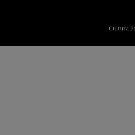
Cultura P
Cine
Series
Música
Celebriti