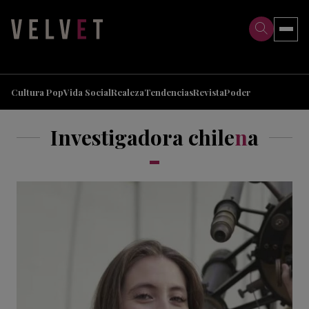
>
>
Cultura Pop
Vida Social
Realeza
Tendencias
Revista
Poder
Investigadora chile
n
a