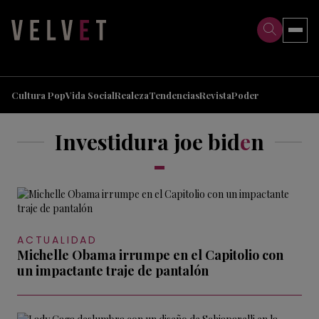
>
>
Cultura Pop
Vida Social
Realeza
Tendencias
Revista
Poder
Investidura joe bid
e
n
ACTUALIDAD
Michelle Obama irrumpe en el Capitolio con
un impactante traje de pantalón