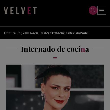
>
>
Cultura Pop
Vida Social
Realeza
Tendencias
Revista
Poder
Internado de coci
n
a