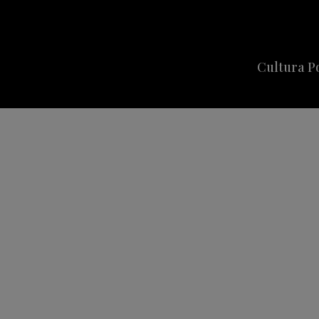
Cultura P
Cine
Series
Música
Celebriti