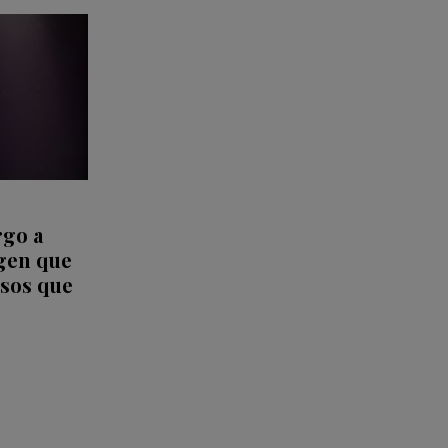
rgo a
agen que
osos que