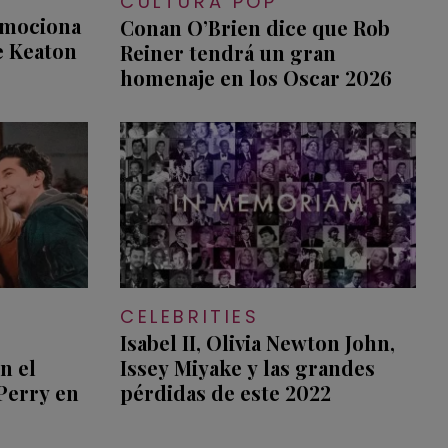
CULTURA POP
emociona
Conan O’Brien dice que Rob
e Keaton
Reiner tendrá un gran
homenaje en los Oscar 2026
CELEBRITIES
e
Isabel II, Olivia Newton John,
n el
Issey Miyake y las grandes
Perry en
pérdidas de este 2022