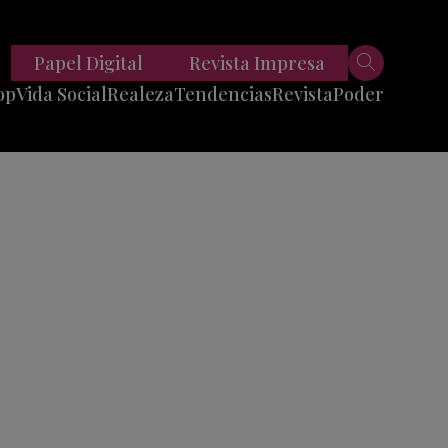
Papel Digital
Revista Impresa
op
Vida Social
Realeza
Tendencias
Revista
Poder
Belleza
Entrevistas
Moda
Mundo
Foodie
11 Preguntas
es
Fitness
Reportajes
Viajes
Tech