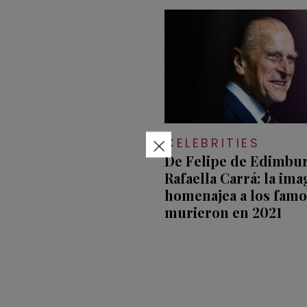
×
CELEBRITIES
De Felipe de Edimbu
Rafaella Carrá: la im
homenajea a los fam
murieron en 2021