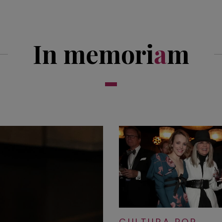
In memori
a
m
CULTURA POP