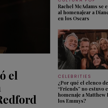
Rachel McAdams se 
al homenajear a Dian
en los Oscars
ó el
CELEBRITIES
¿Por qué el elenco d
a
“Friends” no estuvo e
homenaje a Matthew 
Redford
los Emmys?