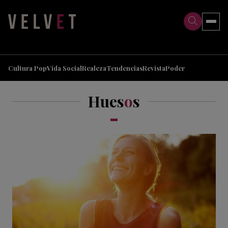
>
>
Cultura Pop
Vida Social
Realeza
Tendencias
Revista
Poder
Hues
o
s