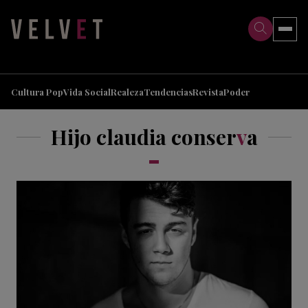
>
>
Cultura Pop
Vida Social
Realeza
Tendencias
Revista
Poder
Hijo claudia conser
v
a