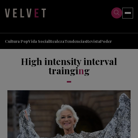
>
>
Cultura Pop
Vida Social
Realeza
Tendencias
Revista
Poder
High intensity interval
traingi
n
g