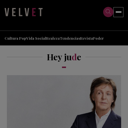
>
>
Cultura Pop
Vida Social
Realeza
Tendencias
Revista
Poder
Hey ju
d
e