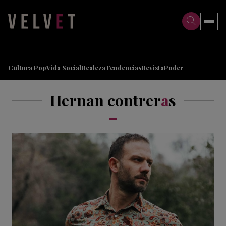
>
>
Cultura Pop
Vida Social
Realeza
Tendencias
Revista
Poder
Hernan contrer
a
s