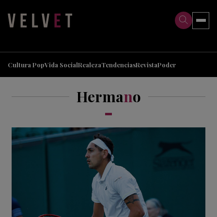
>
>
Cultura Pop
Vida Social
Realeza
Tendencias
Revista
Poder
Herma
n
o