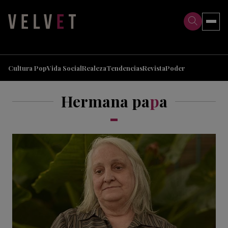
>
>
Cultura Pop
Vida Social
Realeza
Tendencias
Revista
Poder
Hermana pa
p
a