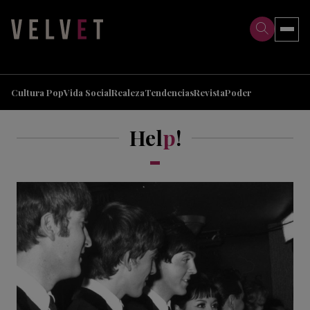
>
>
Cultura Pop
Vida Social
Realeza
Tendencias
Revista
Poder
Hel
p
!