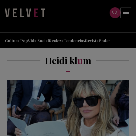
>
>
Cultura Pop
Vida Social
Realeza
Tendencias
Revista
Poder
Heidi kl
u
m