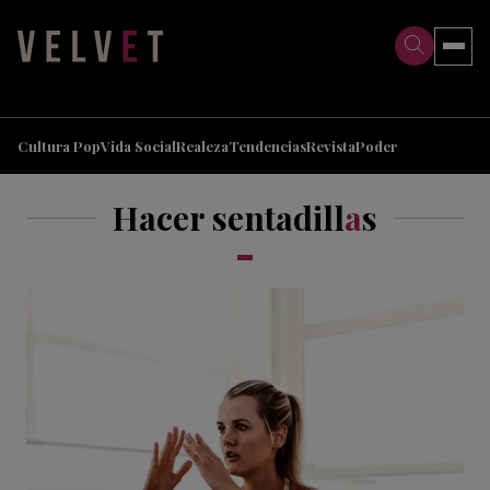
>
>
Cultura Pop
Vida Social
Realeza
Tendencias
Revista
Poder
Hacer sentadill
a
s