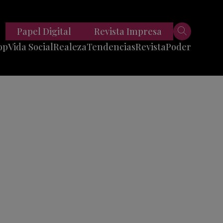
Papel Digital
Revista Impresa
op
Vida Social
Realeza
Tendencias
Revista
Poder
Belleza
Entrevistas
Moda
Mundo
Foodie
11 Preguntas
es
Fitness
Reportajes
Viajes
Tech