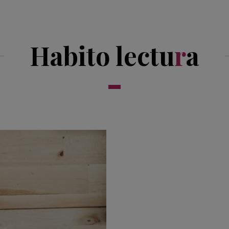
Habito lectu
r
a