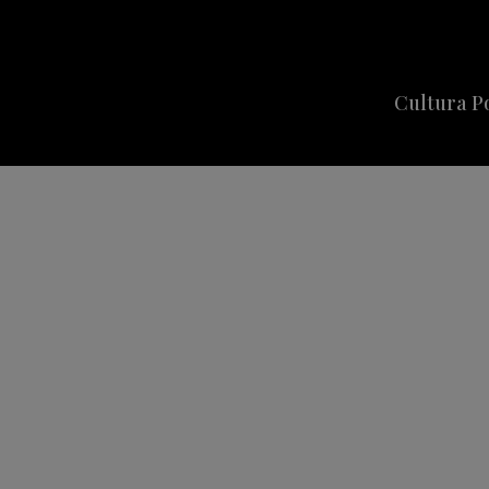
Cultura P
Cine
Series
Música
Celebriti