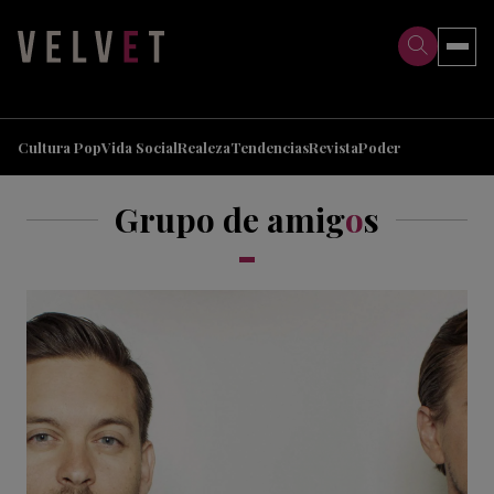
>
>
Cultura Pop
Vida Social
Realeza
Tendencias
Revista
Poder
Grupo de amig
o
s