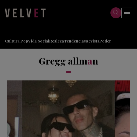
>
>
Cultura Pop
Vida Social
Realeza
Tendencias
Revista
Poder
Gregg allm
a
n