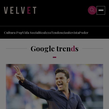
>
>
Cultura Pop
Vida Social
Realeza
Tendencias
Revista
Poder
Google tren
d
s