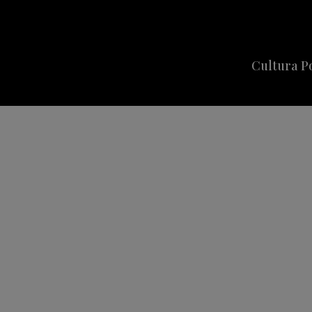
Cultura P
Cine
Series
Música
Celebriti