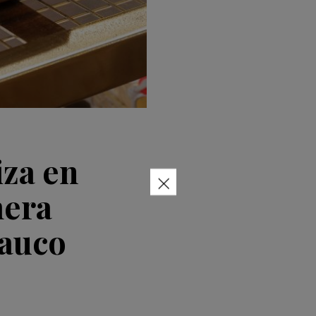
iza en
×
mera
rauco