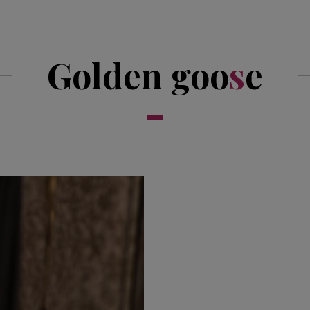
Golden goo
s
e