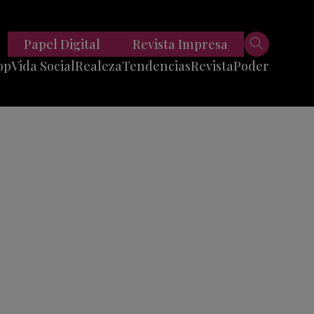
Papel Digital
Revista Impresa
op
Vida Social
Realeza
Tendencias
Revista
Poder
Belleza
Entrevistas
Moda
Mundo
Foodie
11 Preguntas
es
Fitness
Reportajes
Viajes
Tech