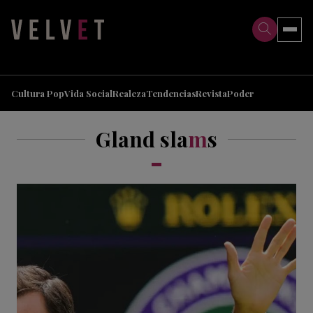
>
>
Cultura Pop
Vida Social
Realeza
Tendencias
Revista
Poder
Gland sla
m
s