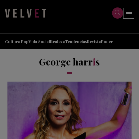
>
>
Cultura Pop
Vida Social
Realeza
Tendencias
Revista
Poder
George harr
i
s