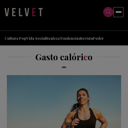
>
>
Cultura Pop
Vida Social
Realeza
Tendencias
Revista
Poder
Gasto calóri
c
o