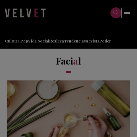
>
>
Cultura Pop
Vida Social
Realeza
Tendencias
Revista
Poder
Faci
a
l