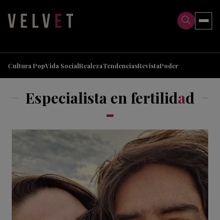
>
>
Cultura Pop
Vida Social
Realeza
Tendencias
Revista
Poder
Especialista en fertilid
a
d