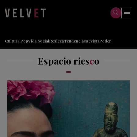
>
>
Cultura Pop
Vida Social
Realeza
Tendencias
Revista
Poder
Espacio ries
c
o