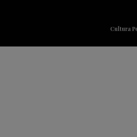
Cultura P
Cine
Series
Música
Celebriti