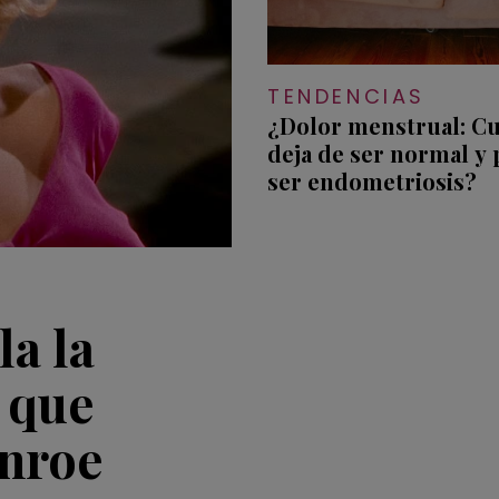
TENDENCIAS
¿Dolor menstrual: C
deja de ser normal y
ser endometriosis?
a la
 que
onroe