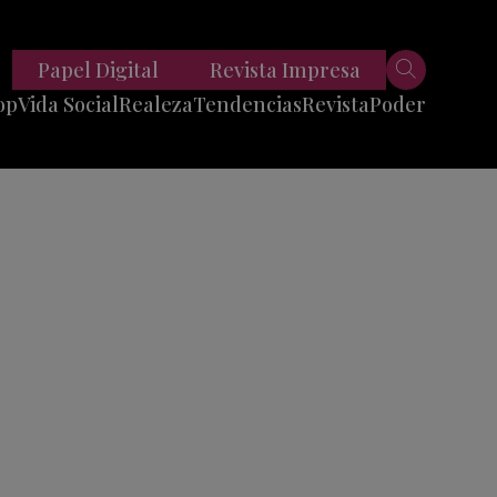
Papel Digital
Revista Impresa
op
Vida Social
Realeza
Tendencias
Revista
Poder
Belleza
Entrevistas
Moda
Mundo
Foodie
11 Preguntas
es
Fitness
Reportajes
Viajes
Tech