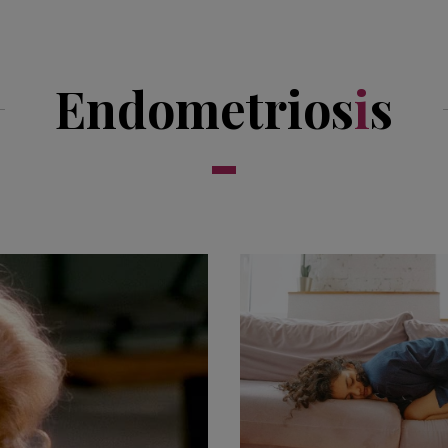
Endometrios
i
s