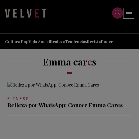
>
>
Cultura Pop
Vida Social
Realeza
Tendencias
Revista
Poder
Emma car
e
s
FITNESS
Belleza por WhatsApp: Conoce Emma Cares